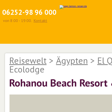
06252-98 96 000
von 8:00 - 19:00.
Kontakt
Reisewelt
>
Ägypten
>
El 
Ecolodge
Rohanou Beach Resort