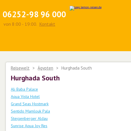
06252-98 96 000
von 8:00 - 19:00.
Kontakt
Reisewelt
>
Ägypten
>
Hurghada South
Hurghada South
Ali Baba Palace
Aqua Vista Hotel
Grand Seas Hostmark
Sentido Mamlouk Pala
Steigenberger Aldau
Sunrise Aqua Joy Res