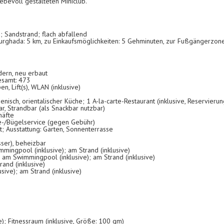
iebevoll gestalteten Miniclub.
; Sandstrand; flach abfallend
rghada: 5 km, zu Einkaufsmöglichkeiten: 5 Gehminuten, zur Fußgängerzone:
dern, neu erbaut
esamt: 473
n, Lift(s), WLAN (inklusive)
alienisch, orientalischer Küche; 1 A-la-carte-Restaurant (inklusive, Reservieru
ar, Strandbar (als Snackbar nutzbar)
häfte
e-/Bügelservice (gegen Gebühr)
; Ausstattung: Garten, Sonnenterrasse
ser), beheizbar
mmingpool (inklusive); am Strand (inklusive)
 am Swimmingpool (inklusive); am Strand (inklusive)
rand (inklusive)
ive); am Strand (inklusive)
ve); Fitnessraum (inklusive, Größe: 100 qm)