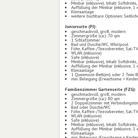
Minibar (inklusive), Inhalt: Softdrinks
Auffüllung der Minibar (inklusive, 1 
Klimaanlage
weitere buchbare Optionen: Seitlic
Juniorsuite (PJ):
geschmackvoll, groß, modern
Zimmergröße (ca.): 70 qm
1 Schlafzimmer
Bad und Dusche/WC, Whirlpool
Föhn, Kaffee-/Teezubereiter, Sat.-T
WLAN (inklusive)
Safe (inklusive)
Minibar (inklusive), Inhalt: Softdrinks
Auffüllung der Minibar (inklusive, 1 
Klimaanlage
1 Queensize-Bett(en) oder 2 Twin-B
min. Belegung (Erwachsene + Kinder
Familienzimmer Gartenseite (FZG):
geschmackvoll, groß, modern
Zimmergröße (ca.): 80 qm
2 Doppelzimmer mit Verbindungstü
Bad oder Dusche/WC
Föhn, Kaffee-/Teezubereiter, Sat.-T
WLAN (inklusive)
Safe (inklusive)
Minibar (inklusive), Inhalt: Softdrinks
Auffüllung der Minibar (inklusive, 1 
Klimaanlage
min. Belegung (Erwachsene + Kinder