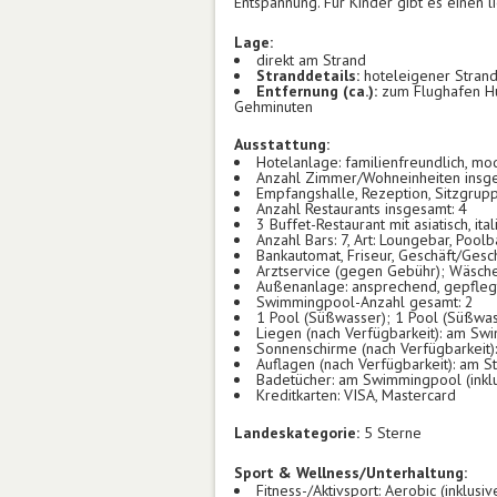
Entspannung. Für Kinder gibt es einen l
Lage:
direkt am Strand
Stranddetails:
hoteleigener Strand
Entfernung (ca.):
zum Flughafen Hu
Gehminuten
Ausstattung:
Hotelanlage: familienfreundlich, mo
Anzahl Zimmer/Wohneinheiten insg
Empfangshalle, Rezeption, Sitzgruppe
Anzahl Restaurants insgesamt: 4
3 Buffet-Restaurant mit asiatisch, it
Anzahl Bars: 7, Art: Loungebar, Poolb
Bankautomat, Friseur, Geschäft/Gesc
Arztservice (gegen Gebühr); Wäsch
Außenanlage: ansprechend, gepflegt
Swimmingpool-Anzahl gesamt: 2
1 Pool (Süßwasser); 1 Pool (Süßwas
Liegen (nach Verfügbarkeit): am Swi
Sonnenschirme (nach Verfügbarkeit):
Auflagen (nach Verfügbarkeit): am St
Badetücher: am Swimmingpool (inklus
Kreditkarten: VISA, Mastercard
Landeskategorie:
5 Sterne
Sport & Wellness/Unterhaltung:
Fitness-/Aktivsport: Aerobic (inklusi