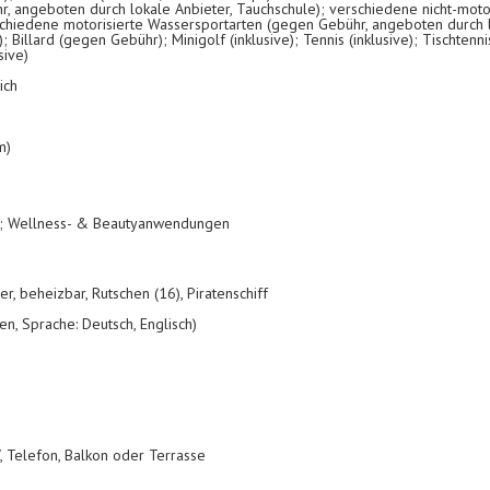
, angeboten durch lokale Anbieter, Tauchschule); verschiedene nicht-moto
schiedene motorisierte Wassersportarten (gegen Gebühr, angeboten durch l
; Billard (gegen Gebühr); Minigolf (inklusive); Tennis (inklusive); Tischtennis
sive)
ich
m)
n; Wellness- & Beautyanwendungen
r, beheizbar, Rutschen (16), Piratenschiff
ren, Sprache: Deutsch, Englisch)
V, Telefon, Balkon oder Terrasse