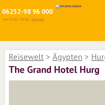
06252-98 96 000
von 8:00 - 19:00.
Kontakt
Reisewelt
>
Ägypten
>
Hur
The Grand Hotel Hurg