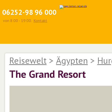
06252-98 96 000
von 8:00 - 19:00.
Kontakt
Reisewelt
>
Ägypten
>
Hur
The Grand Resort