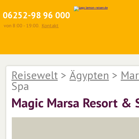
06252-98 96 000
von 8:00 - 19:00.
Kontakt
Reisewelt
>
Ägypten
>
Mar
Spa
Magic Marsa Resort & 