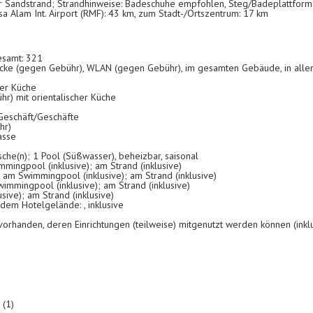
nger Sandstrand; Strandhinweise: Badeschuhe empfohlen, Steg/Badeplattform
sa Alam Int. Airport (RMF): 43 km, zum Stadt-/Ortszentrum: 17 km
esamt: 321
ecke (gegen Gebühr), WLAN (gegen Gebühr), im gesamten Gebäude, in allen
ler Küche
hr) mit orientalischer Küche
 Geschäft/Geschäfte
hr)
asse
che(n); 1 Pool (Süßwasser), beheizbar, saisonal
mmingpool (inklusive); am Strand (inklusive)
 am Swimmingpool (inklusive); am Strand (inklusive)
wimmingpool (inklusive); am Strand (inklusive)
ive); am Strand (inklusive)
 dem Hotelgelände: , inklusive
orhanden, deren Einrichtungen (teilweise) mitgenutzt werden können (inkl
 (1)