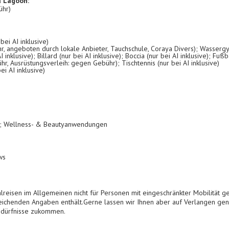
a Lagoon:
ühr)
bei AI inklusive)
 angeboten durch lokale Anbieter, Tauchschule, Coraya Divers); Wassergymn
 inklusive); Billard (nur bei AI inklusive); Boccia (nur bei AI inklusive); Fußba
bühr, Ausrüstungsverleih: gegen Gebühr); Tischtennis (nur bei AI inklusive)
ei AI inklusive)
n; Wellness- & Beautyanwendungen
ws
lreisen im Allgemeinen nicht für Personen mit eingeschränkter Mobilität ge
ichenden Angaben enthält.Gerne lassen wir Ihnen aber auf Verlangen gen
Bedürfnisse zukommen.