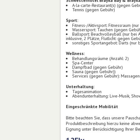
Schwesterhotel Brayka Bay & Brayk
A-la-carte-Restaurant(s) (gegen Geb
Tennis (gegen Gebühr)
Sport:
Fitness-/Aktivsport: Fitnessraum (nur 
Wassersport: Tauchen (gegen Gebühr,
Ballsport: Beachvolleyball (nur bei AI
inklusive, 2 Plätze, Flutlicht: gegen Ge
sonstiges Sportangebot: Darts (nur b
Wellness:
Behandlungsräume (Anzahl: 2)
Spa-Center
Dampfbad (gegen Gebühr)
Sauna (gegen Gebühr))
Services (gegen Gebühr): Massage
Unterhaltung:
Tagesanimation
Abendunterhaltung: Live-Musik, Sho
Eingeschränkte Mobilität
Bitte beachten Sie, dass unsere Pauscha
Produktbeschreibung hierzu keine abwe
Eignung unter Berücksichtigung Ihrer 