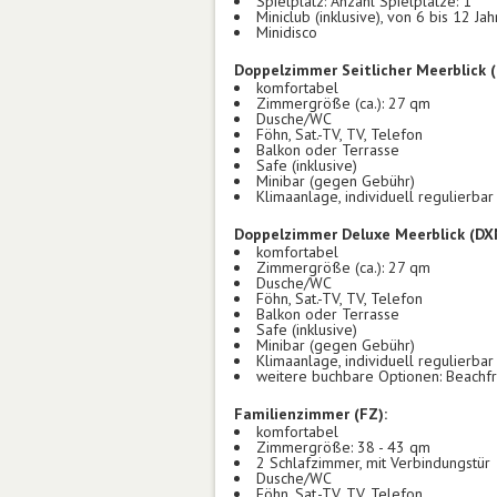
Spielplatz: Anzahl Spielplätze: 1
Miniclub (inklusive), von 6 bis 12 J
Minidisco
Doppelzimmer Seitlicher Meerblick 
komfortabel
Zimmergröße (ca.): 27 qm
Dusche/WC
Föhn, Sat.-TV, TV, Telefon
Balkon oder Terrasse
Safe (inklusive)
Minibar (gegen Gebühr)
Klimaanlage, individuell regulierbar
Doppelzimmer Deluxe Meerblick (DX
komfortabel
Zimmergröße (ca.): 27 qm
Dusche/WC
Föhn, Sat.-TV, TV, Telefon
Balkon oder Terrasse
Safe (inklusive)
Minibar (gegen Gebühr)
Klimaanlage, individuell regulierbar
weitere buchbare Optionen: Beachfr
Familienzimmer (FZ):
komfortabel
Zimmergröße: 38 - 43 qm
2 Schlafzimmer, mit Verbindungstür
Dusche/WC
Föhn, Sat.-TV, TV, Telefon