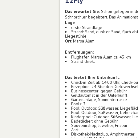
12Fly
Das erwartet Sie:
Schön gelegen in der
Schnorchler begeistert. Das Animationst
Lage
erste Strandlage
Strand: Sand, dunkler Sand, flach a
Liegestühle
Ort
Marsa Alam
Entfernungen:
Flughafen Marsa Alam ca. 43 km
Strand direkt
Das bietet Ihre Unterkunft:
Check-in Zeit ab 14:00 Uhr, Check-ou
Rezeption: 24 Stunden, Geldwechse
Businesscenter: gegen Gebühr
Geldautomat in der Unterkunft
Gartenanlage, Sonnenterrasse
Pools: 3
Pool: Outdoor, Süßwasser, Liegefläc
Pool: Outdoor, Süßwasser, beheizbar
Kinderpool: Outdoor, Süßwasser, Li
Badetücher: ohne Gebühr
Souvenirshop, Juwelier, Friseur
Arzt
Diskothek/Nachtclub, Amphitheater