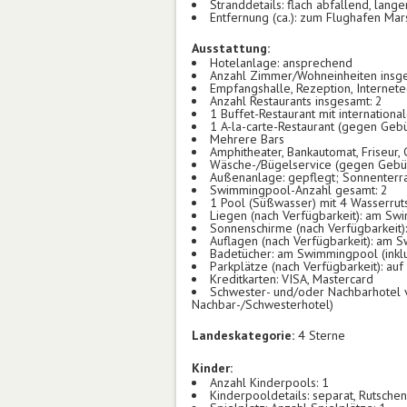
Stranddetails: flach abfallend, la
Entfernung (ca.): zum Flughafen Mar
Ausstattung:
Hotelanlage: ansprechend
Anzahl Zimmer/Wohneinheiten insg
Empfangshalle, Rezeption, Internet
Anzahl Restaurants insgesamt: 2
1 Buffet-Restaurant mit internationa
1 A-la-carte-Restaurant (gegen Gebü
Mehrere Bars
Amphitheater, Bankautomat, Friseur,
Wäsche-/Bügelservice (gegen Gebü
Außenanlage: gepflegt; Sonnenterr
Swimmingpool-Anzahl gesamt: 2
1 Pool (Süßwasser) mit 4 Wasserruts
Liegen (nach Verfügbarkeit): am Swi
Sonnenschirme (nach Verfügbarkeit):
Auflagen (nach Verfügbarkeit): am S
Badetücher: am Swimmingpool (inklus
Parkplätze (nach Verfügbarkeit): auf
Kreditkarten: VISA, Mastercard
Schwester- und/oder Nachbarhotel v
Nachbar-/Schwesterhotel)
Landeskategorie:
4 Sterne
Kinder:
Anzahl Kinderpools: 1
Kinderpooldetails: separat, Rutschen