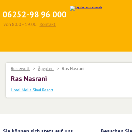
06252-98 96 000
von 8:00 - 19:00.
Kontakt
Reisewelt
>
Ägypten
>
Ras Nasrani
Ras Nasrani
Hotel Melia Sinai Resort
Sie können sich stets auf uns
Besuchen Sie