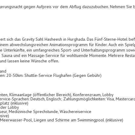
ängerungsnacht gegen Aufpreis vor dem Abflug dazuzubuchen. Nehmen Sie b
iert sich das Gravity Sahl Hasheesh in Hurghada. Das Fünf-Sterne-Hotel bef
einem abwechslungsreichen Animationsprogramm für Kinder. Auch ein Spiel
e Unterkünfte, ein umfangreiches Sport- und Unterhaltungsprogramm sowi
e Sauna und ein Massage-Service für wohltuende Momente. Mehrere Restaur
n und lassen keine Wünsche offen.
rand
fen: 20-50km: Shuttle-Service Flughafen (Gegen Gebühr)
eiten, Klimaanlage (öffentlicher Bereich), Konferenzraum, Lobby
rvice-Sprachen: Deutsch, Englisch; Zahlungsmöglichkeiten: Visa, Mastercar
latz (inklusive)
 der Lobby
eur, Medizinische Sprechstunde, Wäschereiservice
sive)
 Meerwasser-Pool, Liegen und Schirme am Swimmingpool (inklusive)