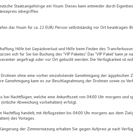
eutsche Staatsangehörige ein Visum. Dieses kann entweder durch Eigenbes
Reisepreis inbegriffen.
afen das Visum für ca. 22 EUR/ Person selbstständig vor Ort beantragen. Bi
schaffung, Hilfe bei Gepäckverlust und Hilfe beim Finden des Transferbuss
kürzen sich für Sie bei Buchung des "VIP Paketes". Das "VIP Paket" kann je
cecenter angefragt oder vor Ort gebucht werden. Die Verfügbarkeit ist nich
on Drohnen ohne eine vorher einzuholende Genehmigung der ägyptischen Zivi
re Genehmigung kann es zur Beschlagnahmung der Drohnen sowie zu Ver
s bei Nachtflügen, welche eine Ankunftszeit von 04:00 Uhr morgens und sp
 (örtliche Abweichung vorbehalten) erfolgt.
 Nachtflug handelt, mit Abflugzeiten bis 04:00 Uhr morgens aus dem Zielg
lten) des Vortages.
erlängerung der Zimmernutzung erhalten Sie gegen Aufpreis je nach Verfüg