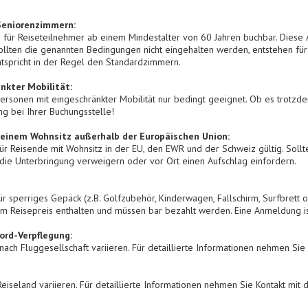
Seniorenzimmern:
 für Reiseteilnehmer ab einem Mindestalter von 60 Jahren buchbar. Diese 
ollten die genannten Bedingungen nicht eingehalten werden, entstehen für
tspricht in der Regel den Standardzimmern.
nkter Mobilität:
Personen mit eingeschränkter Mobilität nur bedingt geeignet. Ob es trotzd
ung bei Ihrer Buchungsstelle!
 einem Wohnsitz außerhalb der Europäischen Union:
ür Reisende mit Wohnsitz in der EU, den EWR und der Schweiz gültig. Sollt
 die Unterbringung verweigern oder vor Ort einen Aufschlag einfordern.
ür sperriges Gepäck (z.B. Golfzubehör, Kinderwagen, Fallschirm, Surfbrett 
rem Reisepreis enthalten und müssen bar bezahlt werden. Eine Anmeldung ist
rd-Verpflegung:
ach Fluggesellschaft variieren. Für detaillierte Informationen nehmen Sie
iseland variieren. Für detaillierte Informationen nehmen Sie Kontakt mit