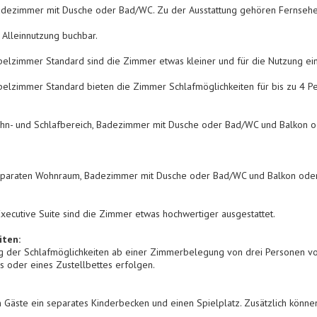
ezimmer mit Dusche oder Bad/WC. Zu der Ausstattung gehören Fernseher, 
 Alleinnutzung buchbar.
pelzimmer Standard sind die Zimmer etwas kleiner und für die Nutzung ein
ppelzimmer Standard bieten die Zimmer Schlafmöglichkeiten für bis zu 4 P
n- und Schlafbereich, Badezimmer mit Dusche oder Bad/WC und Balkon ode
paraten Wohnraum, Badezimmer mit Dusche oder Bad/WC und Balkon oder T
 Executive Suite sind die Zimmer etwas hochwertiger ausgestattet.
iten:
ng der Schlafmöglichkeiten ab einer Zimmerbelegung von drei Personen vo
s oder eines Zustellbettes erfolgen.
n Gäste ein separates Kinderbecken und einen Spielplatz. Zusätzlich könne