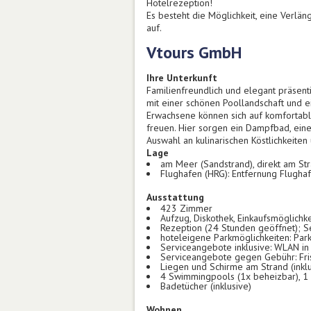
Hotelrezeption!
Es besteht die Möglichkeit, eine Verl
auf.
Vtours GmbH
Ihre Unterkunft
Familienfreundlich und elegant präsent
mit einer schönen Poollandschaft und 
Erwachsene können sich auf komfortabl
freuen. Hier sorgen ein Dampfbad, ein
Auswahl an kulinarischen Köstlichkeite
Lage
am Meer (Sandstrand), direkt am St
Flughafen (HRG): Entfernung Flugha
Ausstattung
423 Zimmer
Aufzug, Diskothek, Einkaufsmöglichk
Rezeption (24 Stunden geöffnet); Se
hoteleigene Parkmöglichkeiten: Parkp
Serviceangebote inklusive: WLAN in
Serviceangebote gegen Gebühr: Fris
Liegen und Schirme am Strand (inklu
4 Swimmingpools (1x beheizbar), 1
Badetücher (inklusive)
Wohnen