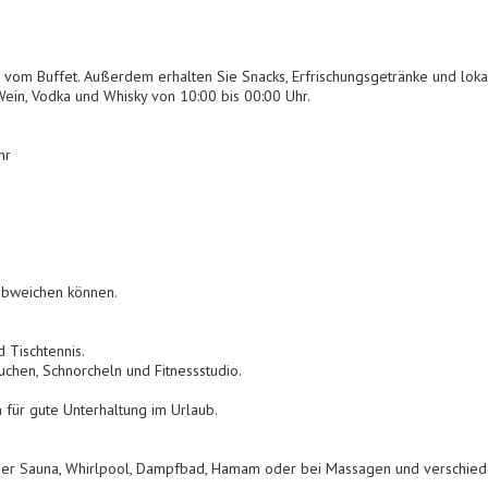
. vom Buffet. Außerdem erhalten Sie Snacks, Erfrischungsgetränke und lokal
 Wein, Vodka und Whisky von 10:00 bis 00:00 Uhr.
hr
 abweichen können.
d Tischtennis.
auchen, Schnorcheln und Fitnessstudio.
 für gute Unterhaltung im Urlaub.
n der Sauna, Whirlpool, Dampfbad, Hamam oder bei Massagen und versch