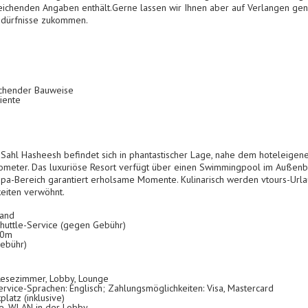
ichenden Angaben enthält.Gerne lassen wir Ihnen aber auf Verlangen gen
Bedürfnisse zukommen.
echender Bauweise
iente
Sahl Hasheesh befindet sich in phantastischer Lage, nahe dem hoteleigene
lometer. Das luxuriöse Resort verfügt über einen Swimmingpool im Außen
 Spa-Bereich garantiert erholsame Momente. Kulinarisch werden vtours-Ur
keiten verwöhnt.
rand
huttle-Service (gegen Gebühr)
00m
Gebühr)
 Lesezimmer, Lobby, Lounge
rvice-Sprachen: Englisch; Zahlungsmöglichkeiten: Visa, Mastercard
latz (inklusive)
fe, WLAN in der Lobby