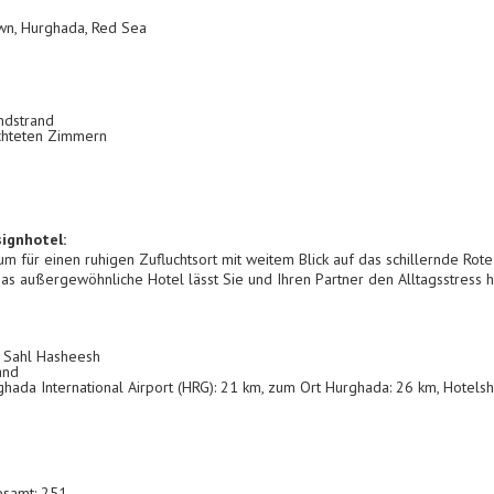
wn, Hurghada, Red Sea
ndstrand
chteten Zimmern
ignhotel:
ium für einen ruhigen Zufluchtsort mit weitem Blick auf das schillernde Ro
Das außergewöhnliche Hotel lässt Sie und Ihren Partner den Alltagsstress 
: Sahl Hasheesh
and
hada International Airport (HRG): 21 km, zum Ort Hurghada: 26 km, Hotelshutt
esamt: 251