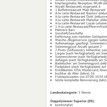
Empfangshalle, Rezeption, WLAN (inkl
Anzahl Restaurants insgesamt: 6
1 Buffetrestaurant 'Main Restaurant'
A-la-carte-Restaurant 'Basilico' (inkl
A-la-carte-Restaurant 'Oishi' (inklusi
A-la-carte-Restaurant 'Manohar' (ink
A-la-carte-Restaurant 'Layali Lebanes
1 A-la-carte-Restaurant/Meeresfrüch
Mehrere Bars
Geschäft/Geschäfte
Entfernung zum nächsten Geldauto
Wäsche-/Bügelservice (gegen Gebü
Außenanlage: gepflegt; Sonnenterr
Swimmingpool-Anzahl gesamt: 2
2 Pools (Süßwasser), beheizbar, sai
Liegen (nach Verfügbarkeit): am Swim
Sonnenschirme (nach Verfügbarkeit):
Auflagen (nach Verfügbarkeit): am S
Badetücher: am Swimmingpool (inklus
Parkplätze (nach Verfügbarkeit): au
Kreditkarten: VISA, Mastercard, Ame
buchbar ab Alter (Jahre): 16
Frühstückszeiten von 07:00-10:30 U
letzte komplette Renovierung (Jahr)
Landeskategorie:
5 Sterne
Doppelzimmer Superior (DS):
komfortabel