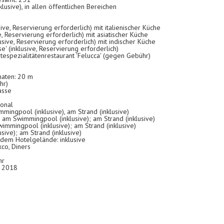
usive), in allen öffentlichen Bereichen
usive, Reservierung erforderlich) mit italienischer Küche
ve, Reservierung erforderlich) mit asiatischer Küche
lusive, Reservierung erforderlich) mit indischer Küche
e' (inklusive, Reservierung erforderlich)
tespezialitätenrestaurant 'Felucca' (gegen Gebühr)
maten: 20 m
hr)
asse
sonal
mingpool (inklusive), am Strand (inklusive)
 am Swimmingpool (inklusive); am Strand (inklusive)
wimmingpool (inklusive); am Strand (inklusive)
ive); am Strand (inklusive)
f dem Hotelgelände: inklusive
xco, Diners
hr
: 2018