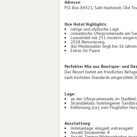
Adresse:
P.O. Box 84521, Sahl Hasheesh, Old To
Ihre Hotel Highlights:
ruhige und idyllische Lage
romantische Uferpromenade am Sa
Luxushotel mit 251 modern eingeri
2018 Renovierung
das Mindestalter liegt bei 16 Jahren
Extras für Paare
Perfekter Mix aus Boutique- und Des
Das Resort bietet ein friedliches Refug
nach höchsten Standards eingerichtet. 
Lage:
an der Uferpromenade, im Stadtteil
Stranddetails: hoteleigener Sandstr
Entfernung (ca.): zum Flughafen Hurg
Ausstattung:
Hotelanlage: elegant, extravagant
Anzahl Stockwerke: 4
Anzahl Zimmer/Wohneinheiten insg