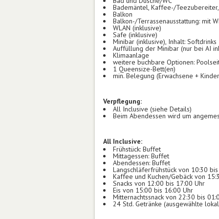
Bad und Dusche/WC
Bademäntel, Kaffee-/Teezubereiter, 
Balkon
Balkon-/Terrassenausstattung: mit W
WLAN (inklusive)
Safe (inklusive)
Minibar (inklusive), Inhalt: Softdrinks
Auffüllung der Minibar (nur bei AI in
Klimaanlage
weitere buchbare Optionen: Poolsei
1 Queensize-Bett(en)
min. Belegung (Erwachsene + Kinder
Verpflegung:
All Inclusive (siehe Details)
Beim Abendessen wird um angemes
All Inclusive:
Frühstück: Buffet
Mittagessen: Buffet
Abendessen: Buffet
Langschläferfrühstück von 10:30 bis
Kaffee und Kuchen/Gebäck von 15:3
Snacks von 12:00 bis 17:00 Uhr
Eis von 15:00 bis 16:00 Uhr
Mitternachtssnack von 22:30 bis 01:
24 Std. Getränke (ausgewählte lokal