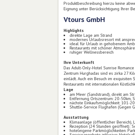
Produktbeschreibung hierzu keine abwe
Eignung unter Berücksichtigung Ihrer 
Vtours GmbH
Highlights
direkte Lage am Strand
modernes Urlaubsresort mit anspr
ideal für Urlaub in gehobenem Amb
Restaurants mit schöner Atmosphäre
ruhiger Wellnessbereich
Ihre Unterkunft
Das Adult-Only-Hotel Sunrise Romance 
Zentrum Hurghadas sind es zirka 27 Ki
einlädt. Auch ein Besuch im exquisiten
Restaurants mit internationalen Köstlich
Lage
am Meer (Sandstrand), direkt am St
Entfernung Ortszentrum: 20-50km, S
nächste Einkaufsmöglichkeit: 101-2
Shuttle-Service Flughafen (Gegen 
Ausstattung
Klimaanlage (öffentlicher Bereich),
Rezeption (24 Stunden geöffnet); Se
hoteleigene Parkmöglichkeiten: Parkp
Serviceangebote inklusive: Hotelsa