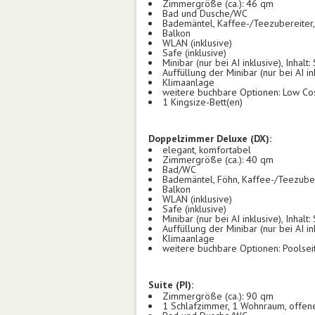
Zimmergröße (ca.): 46 qm
Bad und Dusche/WC
Bademäntel, Kaffee-/Teezubereiter, 
Balkon
WLAN (inklusive)
Safe (inklusive)
Minibar (nur bei AI inklusive), Inhalt:
Auffüllung der Minibar (nur bei AI in
Klimaanlage
weitere buchbare Optionen: Low Co
1 Kingsize-Bett(en)
Doppelzimmer Deluxe (DX):
elegant, komfortabel
Zimmergröße (ca.): 40 qm
Bad/WC
Bademäntel, Föhn, Kaffee-/Teezubere
Balkon
WLAN (inklusive)
Safe (inklusive)
Minibar (nur bei AI inklusive), Inhalt:
Auffüllung der Minibar (nur bei AI in
Klimaanlage
weitere buchbare Optionen: Poolsei
Suite (PI):
Zimmergröße (ca.): 90 qm
1 Schlafzimmer, 1 Wohnraum, offen