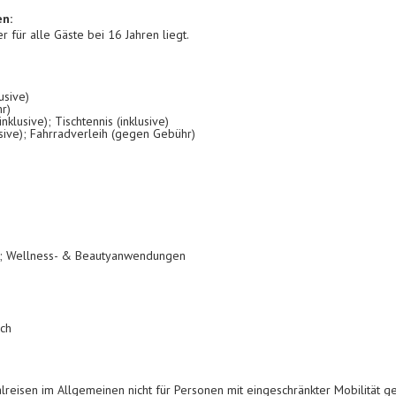
en:
r für alle Gäste bei 16 Jahren liegt.
usive)
r)
(inklusive); Tischtennis (inklusive)
usive); Fahrradverleih (gegen Gebühr)
n; Wellness- & Beautyanwendungen
ich
lreisen im Allgemeinen nicht für Personen mit eingeschränkter Mobilität ge