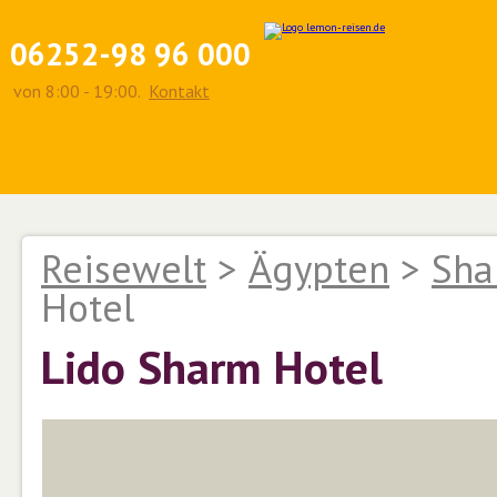
06252-98 96 000
von 8:00 - 19:00.
Kontakt
Reisewelt
>
Ägypten
>
Sha
Hotel
Lido Sharm Hotel