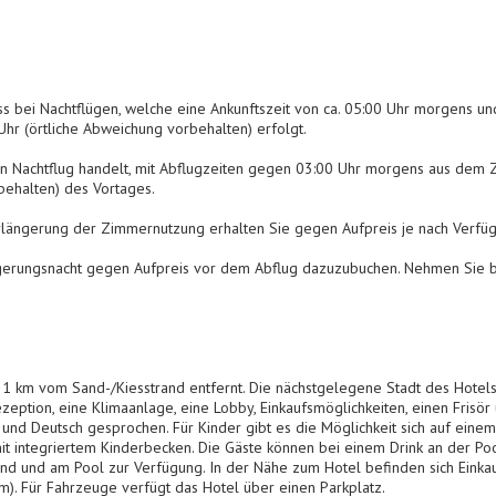
 bei Nachtflügen, welche eine Ankunftszeit von ca. 05:00 Uhr morgens und
Uhr (örtliche Abweichung vorbehalten) erfolgt.
n Nachtflug handelt, mit Abflugzeiten gegen 03:00 Uhr morgens aus dem Zi
behalten) des Vortages.
erlängerung der Zimmernutzung erhalten Sie gegen Aufpreis je nach Verfüg
ängerungsnacht gegen Aufpreis vor dem Abflug dazuzubuchen. Nehmen Sie b
 1 km vom Sand-/Kiesstrand entfernt. Die nächstgelegene Stadt des Hotels 
eption, eine Klimaanlage, eine Lobby, Einkaufsmöglichkeiten, einen Frisör
sch und Deutsch gesprochen. Für Kinder gibt es die Möglichkeit sich auf ein
mit integriertem Kinderbecken. Die Gäste können bei einem Drink an der P
and und am Pool zur Verfügung. In der Nähe zum Hotel befinden sich Einkau
m). Für Fahrzeuge verfügt das Hotel über einen Parkplatz.