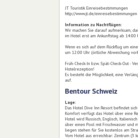
JT Touristik Einreisebestimmungen
http://www.jt.de/einreisebestimmungen
Information zu Nachtflügen:
Wir machen Sie darauf aufmerksam, dass
im Hotel erst am Ankunftstag ab 14:00 
Wenn es sich auf dem Rückflug um eine
um 12:00 Uhr (örtliche Abweichung vor
Früh-Check-In bzw. Spät-Check-Out - V
Hotelrezeption!
Es besteht die Möglichkeit, eine Verl
auf.
Bentour Schweiz
Lage:
Das Hotel Dive Inn Resort befindet sich
Komfort verfügt das Hotel über eine Rez
Hotel wird Russisch, Englisch, Italieni
über einen Pool mit Frischwasser und 
liegen stehen für Sie kostenlos am Str
Vom Hotel aus erreichbar: Zentrum (3 k