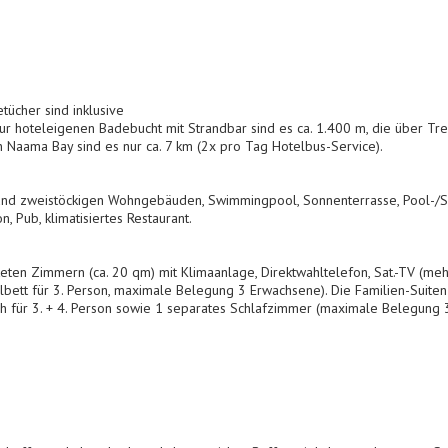
ücher sind inklusive
ur hoteleigenen Badebucht mit Strandbar sind es ca. 1.400 m, die über Tr
en Naama Bay sind es nur ca. 7 km (2x pro Tag Hotelbus-Service).
 und zweistöckigen Wohngebäuden, Swimmingpool, Sonnenterrasse, Pool-/S
, Pub, klimatisiertes Restaurant.
chteten Zimmern (ca. 20 qm) mit Klimaanlage, Direktwahltelefon, Sat.-TV (
llbett für 3. Person, maximale Belegung 3 Erwachsene). Die Familien-Suiten
h für 3. + 4. Person sowie 1 separates Schlafzimmer (maximale Belegung 3