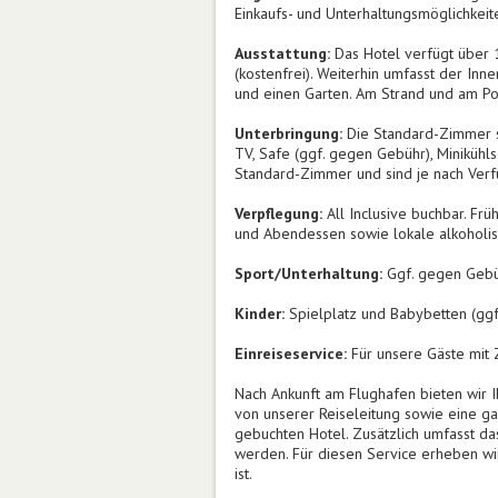
Einkaufs- und Unterhaltungsmöglichkeit
Ausstattung:
Das Hotel verfügt über 
(kostenfrei). Weiterhin umfasst der In
und einen Garten. Am Strand und am Poo
Unterbringung:
Die Standard-Zimmer si
TV, Safe (ggf. gegen Gebühr), Minikühl
Standard-Zimmer und sind je nach Verf
Verpflegung:
All Inclusive buchbar. Frü
und Abendessen sowie lokale alkoholis
Sport/Unterhaltung:
Ggf. gegen Gebüh
Kinder:
Spielplatz und Babybetten (gg
Einreiseservice:
Für unsere Gäste mit 
Nach Ankunft am Flughafen bieten wir I
von unserer Reiseleitung sowie eine ga
gebuchten Hotel. Zusätzlich umfasst da
werden. Für diesen Service erheben wir
ist.