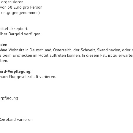
 organisieren.
e von 38 Euro pro Person
ung entgegengenommen)
ttel akzeptiert.
 über Bargeld verfügen.
nden:
e ohne Wohnsitz in Deutschland, Österreich, der Schweiz, Skandinavien, ode
beim Einchecken im Hotel auftreten können. In diesem Fall ist zu erwarten
eben.
rd-Verpflegung:
ach Fluggesellschaft variieren.
erpflegung
eiseland variieren.