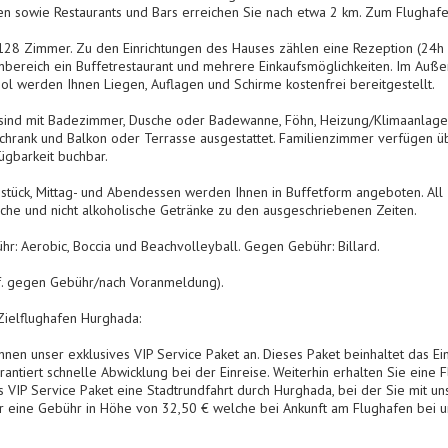
en sowie Restaurants und Bars erreichen Sie nach etwa 2 km. Zum Flughafe
128 Zimmer. Zu den Einrichtungen des Hauses zählen eine Rezeption (24h 
nenbereich ein Buffetrestaurant und mehrere Einkaufsmöglichkeiten. Im Auß
l werden Ihnen Liegen, Auflagen und Schirme kostenfrei bereitgestellt.
nd mit Badezimmer, Dusche oder Badewanne, Föhn, Heizung/Klimaanlage (in
schrank und Balkon oder Terrasse ausgestattet. Familienzimmer verfügen üb
ügbarkeit buchbar.
hstück, Mittag- und Abendessen werden Ihnen in Buffetform angeboten. All I
che und nicht alkoholische Getränke zu den ausgeschriebenen Zeiten.
r: Aerobic, Boccia und Beachvolleyball. Gegen Gebühr: Billard.
f. gegen Gebühr/nach Voranmeldung).
Zielflughafen Hurghada:
hnen unser exklusives VIP Service Paket an. Dieses Paket beinhaltet das E
rantiert schnelle Abwicklung bei der Einreise. Weiterhin erhalten Sie eine
s VIP Service Paket eine Stadtrundfahrt durch Hurghada, bei der Sie mit u
 eine Gebühr in Höhe von 32,50 € welche bei Ankunft am Flughafen bei uns