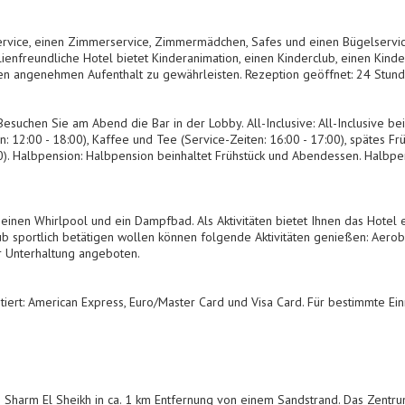
rvice, einen Zimmerservice, Zimmermädchen, Safes und einen Bügelservic
lienfreundliche Hotel bietet Kinderanimation, einen Kinderclub, einen Kind
nen angenehmen Aufenthalt zu gewährleisten. Rezeption geöffnet: 24 Stund
Besuchen Sie am Abend die Bar in der Lobby. All-Inclusive: All-Inclusive bei
en: 12:00 - 18:00), Kaffee und Tee (Service-Zeiten: 16:00 - 17:00), spätes Fr
:00). Halbpension: Halbpension beinhaltet Frühstück und Abendessen. Halbpe
 einen Whirlpool und ein Dampfbad. Als Aktivitäten bietet Ihnen das Hotel 
laub sportlich betätigen wollen können folgende Aktivitäten genießen: Aero
r Unterhaltung angeboten.
rt: American Express, Euro/Master Card und Visa Card. Für bestimmte Einr
in Sharm El Sheikh in ca. 1 km Entfernung von einem Sandstrand. Das Zentr