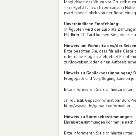
Möglichkeit das Visum vor Ort selbst zu
- Trinkgeld für Schiffspersonal in Höh
(wird landesüblich von der Reiseleit
Unverbindliche Empfehlung:
In Ägypten wird der Euro als Zahlungsmi
Mit Ihrer EC-Card können Sie jederzeit
Hinweis um Wohnsitz des/der Reise
Bitte beachten Sie, dass für alle Gäst
oder ohne Flug im Zielgebiet Probleme 
zurückweisen, oder einen Aufpreis erh
Hinweis zu Gepäckbestimmungen/ Bo
Freigepäck und Verpflegung können je n
Bitte informieren Sie sich hierzu unter:
JT Touristik Gepäckinformation/ Bord-V
http://www.jt.de/gepaeckinformation
Hinweis zu Einreisebestimmungen:
Einreisebestimmungen können je nach R
Bitte informieren Sie sich hierzu unter: