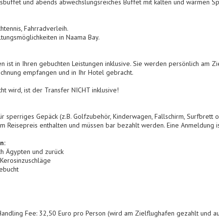
cksbuffet und abends abwechslungsreiches Buffet mit kalten und warmen Sp
htennis, Fahrradverleih.
tungsmöglichkeiten in Naama Bay.
 ist in Ihren gebuchten Leistungen inklusive. Sie werden persönlich am Zie
chnung empfangen und in Ihr Hotel gebracht.
 wird, ist der Transfer NICHT inklusive!
ür sperriges Gepäck (z.B. Golfzubehör, Kinderwagen, Fallschirm, Surfbrett 
rem Reisepreis enthalten und müssen bar bezahlt werden. Eine Anmeldung ist
n:
ch Ägypten und zurück
 Kerosinzuschläge
ebucht
 Handling Fee: 32,50 Euro pro Person (wird am Zielflughafen gezahlt und au