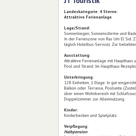
JT Touristik
Landeskategorie: 4 Sterne:
Attraktive Ferienanlage
Lage/Strand:
Sonnenliegen, Sonnenschirme und Badet
In der Ferienzone von Ras Um El Sid. Z
täglich Hotelbus-Service). Zur beliebt
Ausstattung:
Attraktive Ferienanlage mit Haupthaus
Pool und Strand. Im Haupthaus Rezeption
Unterbringung:
128 Einheiten, 1 Etage. In gut eingeri
Balkon oder Terrasse, Poolseite (Zuste
über einen Wohnbereich mit Schlafcouc
Doppelzimmer zur Alleinnutzung.
Kinder:
Kinderbecken und Spielplatz.
Verpflegung:
Halbpension