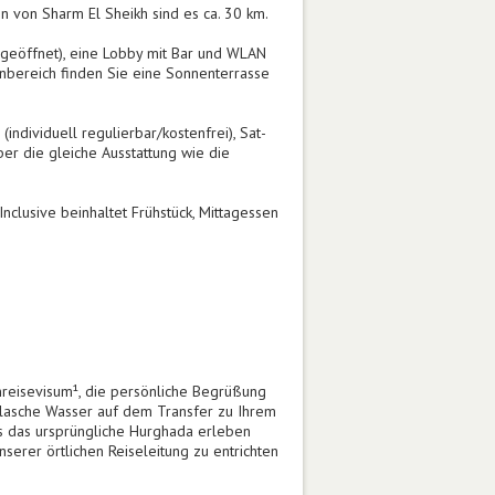
n von Sharm El Sheikh sind es ca. 30 km.
geöffnet), eine Lobby mit Bar und WLAN
enbereich finden Sie eine Sonnenterrasse
dividuell regulierbar/kostenfrei), Sat-
er die gleiche Ausstattung wie die
nclusive beinhaltet Frühstück, Mittagessen
inreisevisum¹, die persönliche Begrüßung
 Flasche Wasser auf dem Transfer zu Ihrem
ns das ursprüngliche Hurghada erleben
erer örtlichen Reiseleitung zu entrichten