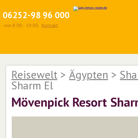
06252-98 96 000
von 8:00 - 19:00.
Kontakt
Reisewelt
>
Ägypten
>
Sha
Sharm El
Mövenpick Resort Shar