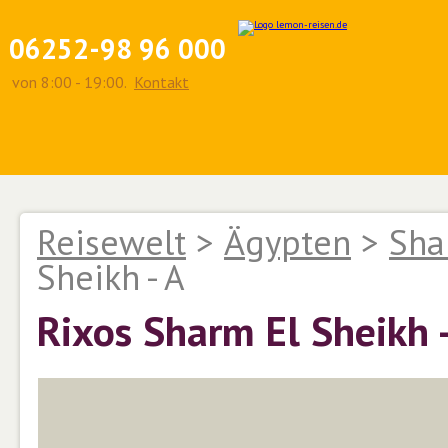
06252-98 96 000
von 8:00 - 19:00.
Kontakt
Reisewelt
>
Ägypten
>
Sha
Sheikh - A
Rixos Sharm El Sheikh -