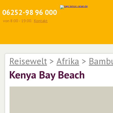
06252-98 96 000
von 8:00 - 19:00.
Kontakt
Reisewelt
>
Afrika
>
Bambu
Kenya Bay Beach