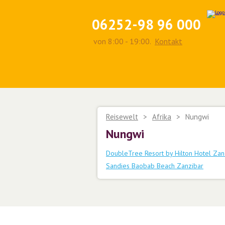
06252-98 96 000
von 8:00 - 19:00.
Kontakt
Reisewelt
>
Afrika
>
Nungwi
Nungwi
DoubleTree Resort by Hilton Hotel Zan
Sandies Baobab Beach Zanzibar