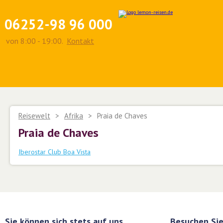
06252-98 96 000
von 8:00 - 19:00.
Kontakt
Reisewelt
>
Afrika
>
Praia de Chaves
Praia de Chaves
Iberostar Club Boa Vista
Sie können sich stets auf uns
Besuchen Sie