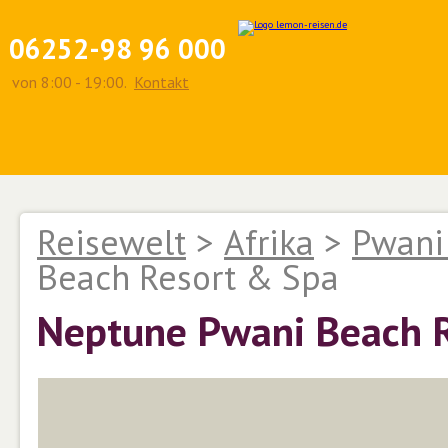
06252-98 96 000
von 8:00 - 19:00.
Kontakt
Reisewelt
>
Afrika
>
Pwani
Beach Resort & Spa
Neptune Pwani Beach 