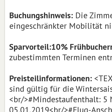
Buchungshinweis:
Die Zimmer
eingeschränkter Mobilität ni
Sparvorteil:
10% Frühbucher
zu
bestimmten Terminen entn
Preisteilinformationen:
<TEX
sind gültig für die Wintersa
<br/>#Mindestaufenthalt: 5
05.01.2019<br/>#Flug-Anschl