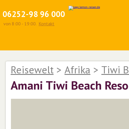
06252-98 96 000
von 8:00 - 19:00.
Kontakt
Reisewelt
>
Afrika
>
Tiwi 
Amani Tiwi Beach Reso