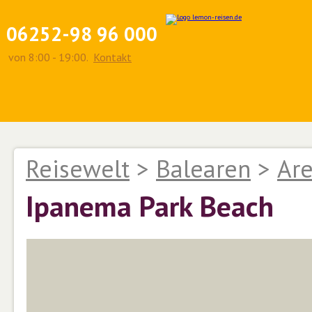
06252-98 96 000
von 8:00 - 19:00.
Kontakt
Reisewelt
>
Balearen
>
Are
Ipanema Park Beach