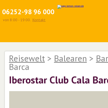
06252-98 96 000
von 8:00 - 19:00.
Kontakt
Reisewelt
>
Balearen
>
Bar
Barca
Iberostar Club Cala Bar