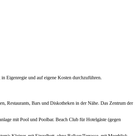
 in Eigenregie und auf eigene Kosten durchzuführen.
ten, Restaurants, Bars und Diskotheken in der Nähe. Das Zentrum der
lage mit Pool und Poolbar. Beach Club für Hotelgäste (gegen
): Kleiner, mit Einzelbett, ohne Balkon/Terrasse, mit Meerblick,