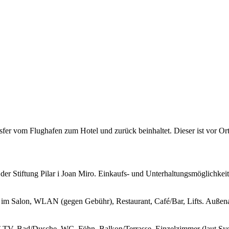
fer vom Flughafen zum Hotel und zurück beinhaltet. Dieser ist vor Ort
er Stiftung Pilar i Joan Miro. Einkaufs- und Unterhaltungsmöglichkei
m Salon, WLAN (gegen Gebühr), Restaurant, Café/Bar, Lifts. Außenan
, Bad/Dusche, WC, Föhn, Balkon/Terrasse. Einzelzimmer (laut System