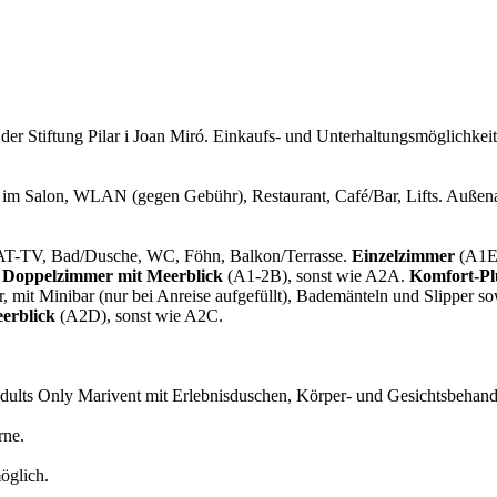
er Stiftung Pilar i Joan Miró. Einkaufs- und Unterhaltungsmöglichkei
m Salon, WLAN (gegen Gebühr), Restaurant, Café/Bar, Lifts. Außenan
SAT-TV, Bad/Dusche, WC, Föhn, Balkon/Terrasse.
Einzelzimmer
(A1E)
e
Doppelzimmer mit Meerblick
(A1-2B), sonst wie A2A.
Komfort-P
mit Minibar (nur bei Anreise aufgefüllt), Bademänteln und Slipper so
erblick
(A2D), sonst wie A2C.
dults Only Marivent mit Erlebnisduschen, Körper- und Gesichtsbehan
rne.
öglich.