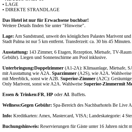
• LAGE
• DIREKTE STRANDLAGE
Das Hotel ist nur für Erwachsene buchbar!
Weitere Details finden Sie unter "Hinweise".
Lage:
Am Sandstrand, unweit des königlichen Palastes Marivent und d
Stadt Palma ist nur 5 km entfernt. Transferzeit: ca. 30 bis 45 Minuten.
Ausstattung:
143 Zimmer, 6 Etagen, Rezeption, Mietsafe, TV-Raum i
Gebühr). Liegen und Sonnenschirme am Pool inklusive.
Unterbringung:
Doppelzimmer
(A1-2A): Klimaanlage, Mietsafe, 
mit Ausstattung wie A2A.
Sparzimmer
(A2S), wie A2A. Wahlweis
mit Meerblick, sonst wie A2B.
Superior-Zimmer
(A2C): Geräumiger, 
Only Marivent, sonst wie A2A. Wahlweise
Superior-Zimmer
mit Me
Essen & Trinken:
FR
,
HP
oder
AI
. Buffets.
Wellness:
Gegen Gebühr:
Spa-Bereich des Nachbarhotels Be Live A
Info:
Kreditkarten: Amex, Mastercard, VISA; Landeskategorie: 4 Ste
Buchungshinweis:
Reservierungen für Gäste unter 16 Jahren nicht m