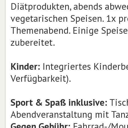
Diätprodukten, abends abwec
vegetarischen Speisen. 1x p
Themenabend. Einige Speise
zubereitet.
Kinder:
Integriertes Kinderb
Verfügbarkeit).
Sport & Spaß inklusive:
Tisch
Abendveranstaltung mit Tanz
Gegen Gebühr:
Fahrrad-/Moun