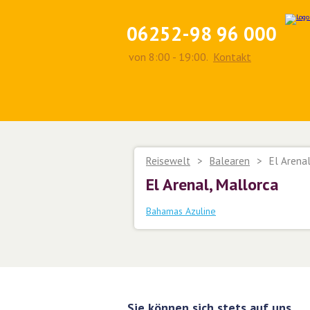
06252-98 96 000
von 8:00 - 19:00.
Kontakt
Reisewelt
>
Balearen
>
El Arenal
El Arenal, Mallorca
Bahamas Azuline
Sie können sich stets auf uns