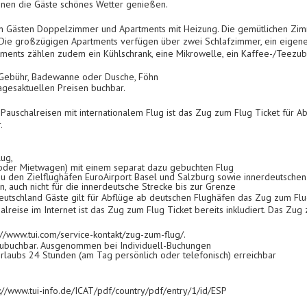
nen die Gäste schönes Wetter genießen.
en Gästen Doppelzimmer und Apartments mit Heizung. Die gemütlichen Zi
Die großzügigen Apartments verfügen über zwei Schlafzimmer, ein eigene
ments zählen zudem ein Kühlschrank, eine Mikrowelle, ein Kaffee-/Teezube
e Gebühr, Badewanne oder Dusche, Föhn
esaktuellen Preisen buchbar.
Pauschalreisen mit internationalem Flug ist das Zug zum Flug Ticket für 
.
lug,
 oder Mietwagen) mit einem separat dazu gebuchten Flug
u den Zielflughäfen EuroAirport Basel und Salzburg sowie innerdeutschen
, auch nicht für die innerdeutsche Strecke bis zur Grenze
utschland Gäste gilt für Abflüge ab deutschen Flughäfen das Zug zum Flu
lreise im Internet ist das Zug zum Flug Ticket bereits inkludiert. Das Zug 
://www.tui.com/service-kontakt/zug-zum-flug/.
s zubuchbar. Ausgenommen bei Individuell-Buchungen
rlaubs 24 Stunden (am Tag persönlich oder telefonisch) erreichbar
://www.tui-info.de/ICAT/pdf/country/pdf/entry/1/id/ESP