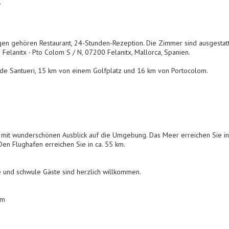
7
gen gehören Restaurant, 24-Stunden-Rezeption. Die Zimmer sind ausgestatte
Felanitx - Pto Colom S / N, 07200 Felanitx, Mallorca, Spanien.
o de Santueri, 15 km von einem Golfplatz und 16 km von Portocolom.
e mit wunderschönen Ausblick auf die Umgebung. Das Meer erreichen Sie in 
 Den Flughafen erreichen Sie in ca. 55 km.
he und schwule Gäste sind herzlich willkommen.
om