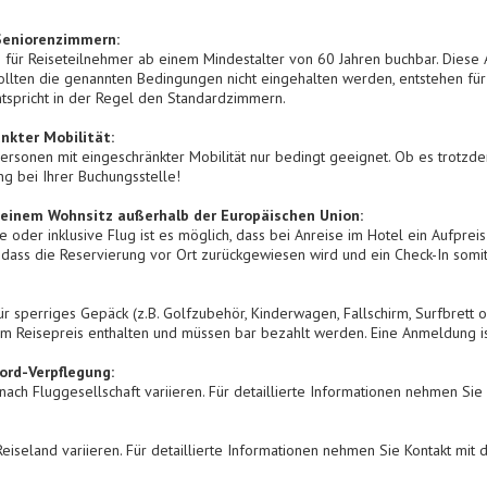
Seniorenzimmern:
 für Reiseteilnehmer ab einem Mindestalter von 60 Jahren buchbar. Diese 
ollten die genannten Bedingungen nicht eingehalten werden, entstehen für
tspricht in der Regel den Standardzimmern.
nkter Mobilität:
Personen mit eingeschränkter Mobilität nur bedingt geeignet. Ob es trotzd
ung bei Ihrer Buchungsstelle!
 einem Wohnsitz außerhalb der Europäischen Union:
 oder inklusive Flug ist es möglich, dass bei Anreise im Hotel ein Aufprei
dass die Reservierung vor Ort zurückgewiesen wird und ein Check-In somit n
ür sperriges Gepäck (z.B. Golfzubehör, Kinderwagen, Fallschirm, Surfbrett 
rem Reisepreis enthalten und müssen bar bezahlt werden. Eine Anmeldung ist
rd-Verpflegung:
ach Fluggesellschaft variieren. Für detaillierte Informationen nehmen Sie
iseland variieren. Für detaillierte Informationen nehmen Sie Kontakt mit