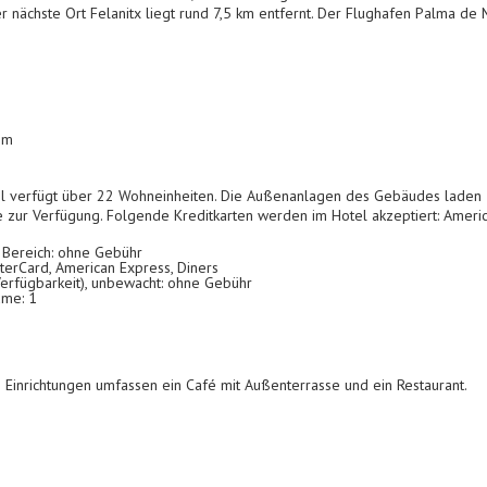
nächste Ort Felanitx liegt rund 7,5 km entfernt. Der Flughafen Palma de M
 m
l verfügt über 22 Wohneinheiten. Die Außenanlagen des Gebäudes laden z
 zur Verfügung. Folgende Kreditkarten werden im Hotel akzeptiert: Americ
n Bereich: ohne Gebühr
terCard, American Express, Diners
Verfügbarkeit), unbewacht: ohne Gebühr
ume: 1
Einrichtungen umfassen ein Café mit Außenterrasse und ein Restaurant.