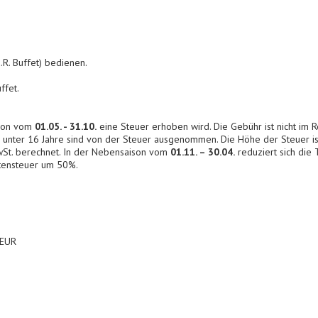
.R. Buffet) bedienen.
ffet.
ison vom
01.05. - 31.10.
eine Steuer erhoben wird. Die Gebühr ist nicht im Re
er unter 16 Jahre sind von der Steuer ausgenommen. Die Höhe der Steuer i
wSt. berechnet. In der Nebensaison vom
01.11. – 30.04.
reduziert sich die
istensteuer um 50%.
 EUR