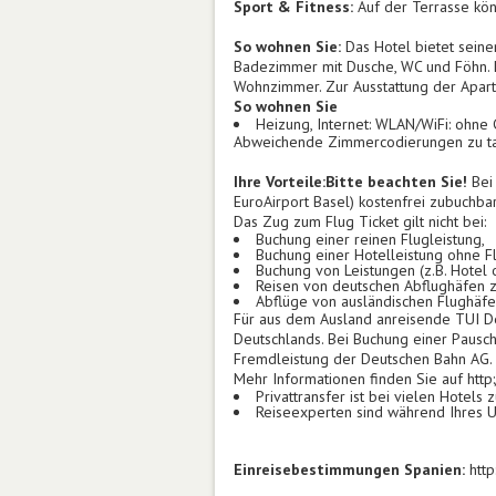
Sport & Fitness:
Auf der Terrasse kön
So wohnen Sie:
Das Hotel bietet sein
Badezimmer mit Dusche, WC und Föhn. 
Wohnzimmer. Zur Ausstattung der Apart
So wohnen Sie
Heizung, Internet: WLAN/WiFi: ohn
Abweichende Zimmercodierungen zu tag
Ihre Vorteile:
Bitte beachten Sie!
Bei 
EuroAirport Basel) kostenfrei zubuchbar
Das Zug zum Flug Ticket gilt nicht bei:
Buchung einer reinen Flugleistung,
Buchung einer Hotelleistung ohne F
Buchung von Leistungen (z.B. Hotel
Reisen von deutschen Abflughäfen z
Abflüge von ausländischen Flughäfen
Für aus dem Ausland anreisende TUI De
Deutschlands. Bei Buchung einer Pauscha
Fremdleistung der Deutschen Bahn AG.
Mehr Informationen finden Sie auf http
Privattransfer ist bei vielen Hotel
Reiseexperten sind während Ihres U
Einreisebestimmungen Spanien:
http