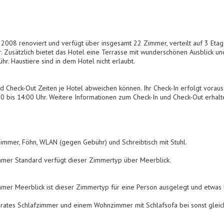
 2008 renoviert und verfügt über insgesamt 22 Zimmer, verteilt auf 3 Eta
. Zusätzlich bietet das Hotel eine Terrasse mit wunderschönen Ausblick u
r. Haustiere sind in dem Hotel nicht erlaubt.
nd Check-Out Zeiten je Hotel abweichen können. Ihr Check-In erfolgt vorauss
00 bis 14:00 Uhr. Weitere Informationen zum Check-In und Check-Out erhal
immer, Föhn, WLAN (gegen Gebühr) und Schreibtisch mit Stuhl.
mmer Standard verfügt dieser Zimmertyp über Meerblick.
mer Meerblick ist dieser Zimmertyp für eine Person ausgelegt und etwas k
arates Schlafzimmer und einem Wohnzimmer mit Schlafsofa bei sonst glei