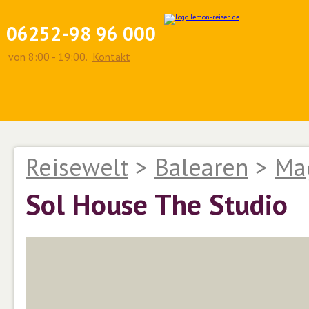
06252-98 96 000
von 8:00 - 19:00.
Kontakt
Reisewelt
>
Balearen
>
Ma
Sol House The Studio