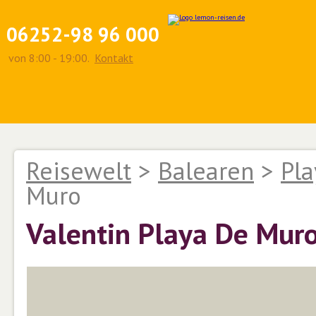
06252-98 96 000
von 8:00 - 19:00.
Kontakt
Reisewelt
>
Balearen
>
Pla
Muro
Valentin Playa De Mur