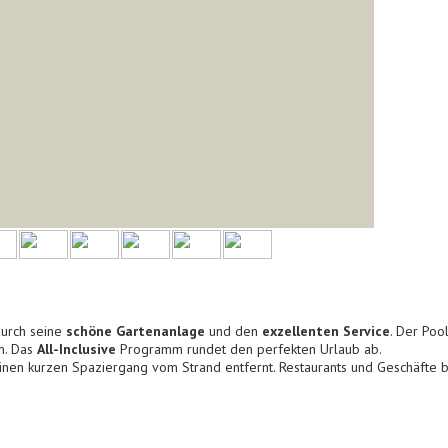
durch seine
schöne Gartenanlage
und den
exzellenten Service
. Der Poo
n. Das
All-Inclusive
Programm rundet den perfekten Urlaub ab.
inen kurzen Spaziergang vom Strand entfernt. Restaurants und Geschäfte be