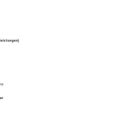
leistungen)
he
ar