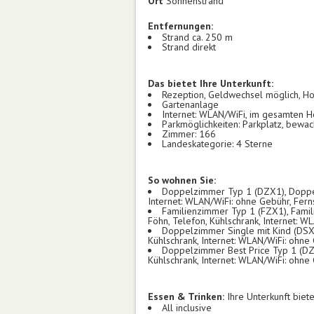
Ort
Sonnenstrand
Entfernungen:
Strand ca. 250 m
Strand direkt
Das bietet Ihre Unterkunft:
Rezeption, Geldwechsel möglich, Ho
Gartenanlage
Internet: WLAN/WiFi, im gesamten H
Parkmöglichkeiten: Parkplatz, bewa
Zimmer: 166
Landeskategorie: 4 Sterne
So wohnen Sie:
Doppelzimmer Typ 1 (DZX1), Doppelz
Internet: WLAN/WiFi: ohne Gebühr, Fern
Familienzimmer Typ 1 (FZX1), Famil
Föhn, Telefon, Kühlschrank, Internet: 
Doppelzimmer Single mit Kind (DSX1)
Kühlschrank, Internet: WLAN/WiFi: ohne 
Doppelzimmer Best Price Typ 1 (DZZ
Kühlschrank, Internet: WLAN/WiFi: ohne
Essen & Trinken:
Ihre Unterkunft biet
All inclusive