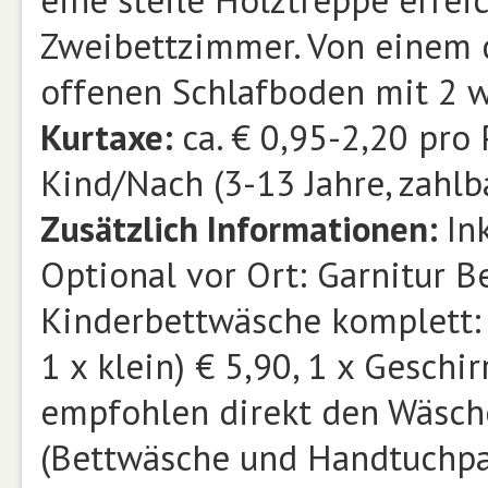
eine steile Holztreppe errei
Zweibettzimmer. Von einem d
offenen Schlafboden mit 2 w
Kurtaxe:
ca. € 0,95-2,20 pro
Kind/Nach (3-13 Jahre, zahlba
Zusätzlich Informationen:
In
Optional vor Ort: Garnitur B
Kinderbettwäsche komplett: 
1 x klein) € 5,90, 1 x Geschi
empfohlen direkt den Wäsche
(Bettwäsche und Handtuchpak