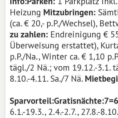
Info:
Parken:
1 Parkplatz inkl
Heizung
Mitzubringen:
Sämtl
(ca. € 20,- p.P./Wechsel), Bet
zu zahlen:
Endreinigung € 55,
Überweisung erstattet), Kurt
p.P./Na., Winter ca. € 1,10 p.
tägl./2 Nä.; vom 19.12.-3.1. tä
8.10.-4.11. Sa./7 Nä.
Mietbeg
Sparvorteil:
Gratisnächte:
7=6
6.1.-19.3., 2.4.-2.7., 27.8.-8.1