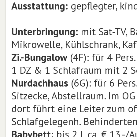
Ausstattung:
gepflegter, kin
Unterbringung:
mit Sat-TV, B
Mikrowelle, Kühlschrank, Ka
Zi.-Bungalow
(4F): für 4 Pers
1 DZ & 1 Schlafraum mit 2 S
Nurdachhaus
(6G): für 6 Per
Sitzecke, Abstellraum. Im OG 
dort führt eine Leiter zum 
Schlafgelegenh. Behinderten
Babybett:
bis 2 J. ca. € 13,-