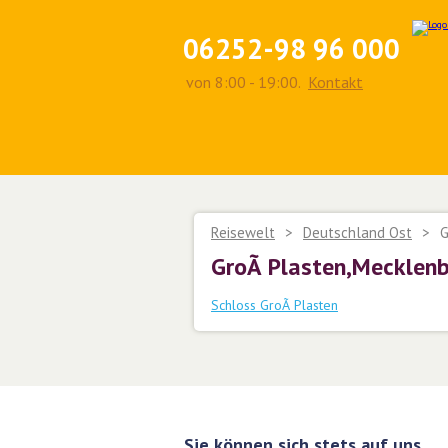
06252-98 96 000
von 8:00 - 19:00.
Kontakt
Reisewelt
>
Deutschland Ost
>
G
GroÃ Plasten,Meckle
Schloss GroÃ Plasten
Sie können sich stets auf uns