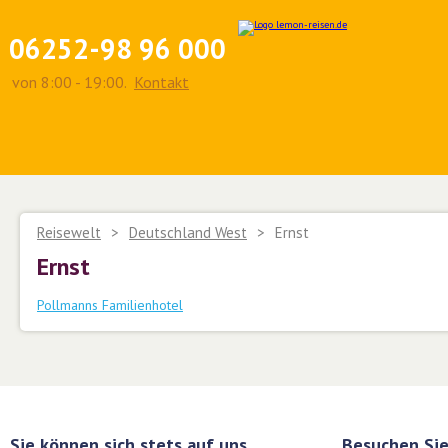
06252-98 96 000
von 8:00 - 19:00.
Kontakt
Reisewelt
>
Deutschland West
>
Ernst
Ernst
Pollmanns Familienhotel
Sie können sich stets auf uns
Besuchen Sie