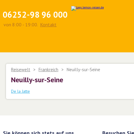
06252-98 96 000
von 8:00 - 19:00.
Kontakt
Reisewelt
>
Frankreich
>
Neuilly-sur-Seine
Neuilly-sur-Seine
De la Jatte
Sie können sich stets auf uns
Besuchen Sie