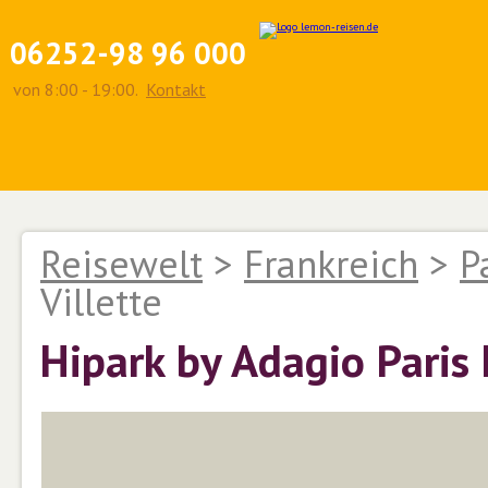
06252-98 96 000
von 8:00 - 19:00.
Kontakt
Reisewelt
>
Frankreich
>
P
Villette
Hipark by Adagio Paris 