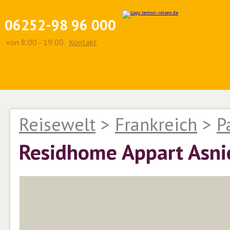
06252-98 96 000
von 8:00 - 19:00.
Kontakt
Reisewelt
>
Frankreich
>
P
Residhome Appart Asni