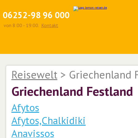
06252-98 96 000
von 8:00 - 19:00.
Kontakt
Reisewelt
>
Griechenland 
Griechenland Festland
Afytos
Afytos,Chalkidiki
Anavissos