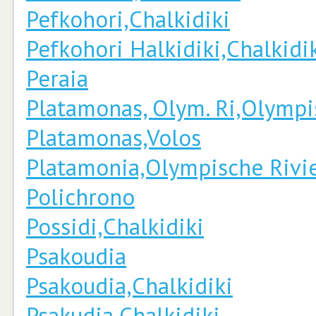
Pefkohori,Chalkidiki
Pefkohori Halkidiki,Chalkidi
Peraia
Platamonas, Olym. Ri,Olympi
Platamonas,Volos
Platamonia,Olympische Rivi
Polichrono
Possidi,Chalkidiki
Psakoudia
Psakoudia,Chalkidiki
Psakudia,Chalkidiki