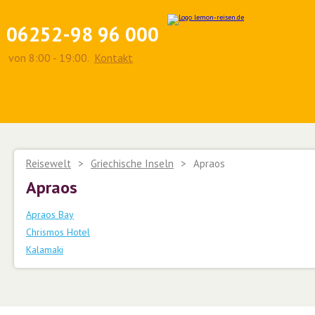
06252-98 96 000
von 8:00 - 19:00.
Kontakt
Reisewelt
>
Griechische Inseln
>
Apraos
Apraos
Apraos Bay
Chrismos Hotel
Kalamaki