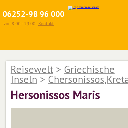
06252-98 96 000
von 8:00 - 19:00.
Kontakt
Reisewelt
>
Griechische
Inseln
>
Chersonissos,Kret
Hersonissos Maris