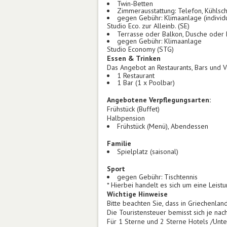
Twin-Betten
Zimmerausstattung: Telefon, Kühlsch
gegen Gebühr: Klimaanlage (individu
Studio Eco. zur Alleinb. (SE)
Terrasse oder Balkon, Dusche oder
gegen Gebühr: Klimaanlage
Studio Economy (STG)
Essen & Trinken
Das Angebot an Restaurants, Bars und V
1 Restaurant
1 Bar (1 x Poolbar)
Angebotene Verpflegungsarten:
Frühstück (Buffet)
Halbpension
Frühstück (Menü), Abendessen
Familie
Spielplatz (saisonal)
Sport
gegen Gebühr: Tischtennis
* Hierbei handelt es sich um eine Leis
Wichtige Hinweise
Bitte beachten Sie, dass in Griechenla
Die Touristensteuer bemisst sich je nac
Für 1 Sterne und 2 Sterne Hotels /Unte