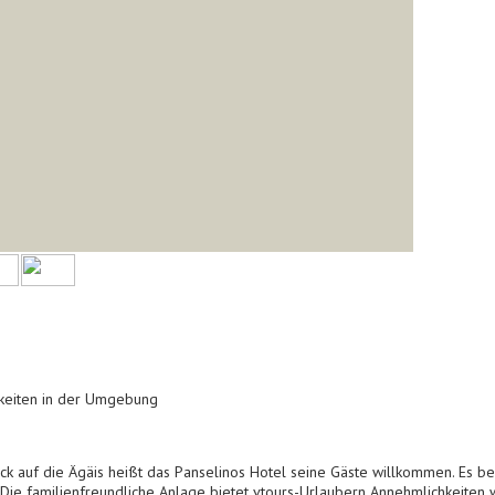
hkeiten in der Umgebung
ck auf die Ägäis heißt das Panselinos Hotel seine Gäste willkommen. Es b
ie familienfreundliche Anlage bietet vtours-Urlaubern Annehmlichkeiten 