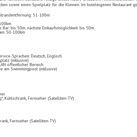
en sowie einen Spielplatz für die Kleinen. Im hoteleigenen Restaurant ge
 Strandentfernung: 51-100m
-100km
e Bar: bis 50m, nächste Einkaufsmöglichkeit: bis 50m
fen: 50-100km
rvice-Sprachen: Deutsch, Englisch
latz (inklusive)
N öffentlicher Bereich
e am Swimmingpool (inklusive)
mer
*, Kühlschrank, Fernseher (Satelliten-TV)
rank, Fernseher (Satelliten-TV)