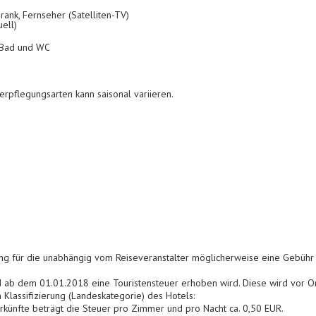
rank, Fernseher (Satelliten-TV)
ell)
 Bad und WC
erpflegungsarten kann saisonal variieren.
tung für die unabhängig vom Reiseveranstalter möglicherweise eine Gebühr
nd ab dem 01.01.2018 eine Touristensteuer erhoben wird. Diese wird vor Ort
h Klassifizierung (Landeskategorie) des Hotels:
rkünfte beträgt die Steuer pro Zimmer und pro Nacht ca. 0,50 EUR.