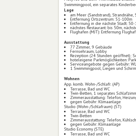
Swimmingpool, ein separates Kinderbeck
Lage
am Meer (Sandstrand), Strandnähe,
Entfernung Ortszentrum: 51-100m
Entfernung in die nächste Stadt: 50
nächstes Restaurant: bis 50m, nächst
Flughafen (MJT): Entfernung Flugha
Ausstattung
77 Zimmer, 9 Gebäude
Fernsehraum, Lobby
Rezeption (24 Stunden geöffnet); Se
hoteleigene Parkmöglichkeiten: Parkp
Serviceangebote gegen Gebühr: WLA
1 Swimmingpool, Liegen und Schirm
Wohnen
App. komb. Wohn-/Schlafr. (AP)
Terrasse, Bad und WC
Twin-Betten, 1 separates Schlafzim
Zimmerausstattung: Telefon, Heizung
gegen Gebühr: Klimaanlage
Studio (Wohn-/Schlafraum) (ST)
Terrasse, Bad und WC
Twin-Betten
Zimmerausstattung: Telefon, Kühlsch
gegen Gebühr: Klimaanlage
Studio Economy (STE)
Terrasse, Bad und WC