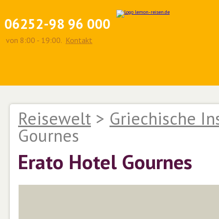
06252-98 96 000
von 8:00 - 19:00.
Kontakt
Reisewelt
>
Griechische In
Gournes
Erato Hotel Gournes