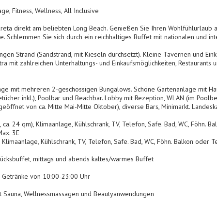
e, Fitness, Wellness, All Inclusive
Kreta direkt am beliebten Long Beach. Genießen Sie Ihren Wohlfühlurlaub 
. Schlemmen Sie sich durch ein reichhaltiges Buffet mit nationalen und inte
ngen Strand (Sandstrand, mit Kieseln durchsetzt). Kleine Tavernen und Ein
tra mit zahlreichen Unterhaltungs- und Einkaufsmöglichkeiten, Restaurants u
e mit mehreren 2-geschossigen Bungalows. Schöne Gartenanlage mit Hau
ücher inkl.), Poolbar und Beachbar. Lobby mit Rezeption, WLAN (im Poolberei
(geöffnet von ca. Mitte Mai-Mitte Oktober), diverse Bars, Minimarkt. Landes
. 24 qm), Klimaanlage, Kühlschrank, TV, Telefon, Safe. Bad, WC, Föhn. Bal
Max. 3E
 Klimaanlage, Kühlschrank, TV, Telefon, Safe. Bad, WC, Föhn. Balkon oder T
stücksbuffet, mittags und abends kaltes/warmes Buffet
e Getränke von 10:00-23:00 Uhr
t Sauna, Wellnessmassagen und Beautyanwendungen