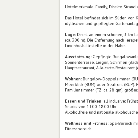
Hotelmerkmale: Family, Direkte Strandlag
Das Hotel befindet sich im Süden von 
idyllischen und gepflegten Gartenanlage
Lage:
Direkt an einem schönen, 3 km la
(ca. 300 m). Die Entfernung nach Ierape
Linienbushaltestelle in der Nähe.
Ausstattung:
Gepflegte Bungalowanlag
Sonnenterrasse, Liegen, Schirmen (Badet
Hauptrestaurant, À-la-carte-Restaurant 
Wohnen:
Bungalow-Doppelzimmer (BU, ca
Meerblick (BUM) oder Seafront (BUP). 
Familienzimmer (FZ, ca. 28 qm), größer,
Essen und Trinken:
all inclusive: Früh
Snacks von 11:00-18:00 Uhr
Alkoholfreie und nationale alkoholisch
Wellness und Fitness:
Spa-Bereich mi
Fitnessbereich