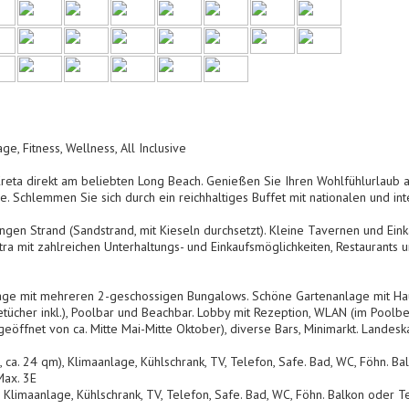
e, Fitness, Wellness, All Inclusive
Kreta direkt am beliebten Long Beach. Genießen Sie Ihren Wohlfühlurlaub 
. Schlemmen Sie sich durch ein reichhaltiges Buffet mit nationalen und inte
ngen Strand (Sandstrand, mit Kieseln durchsetzt). Kleine Tavernen und Ein
tra mit zahlreichen Unterhaltungs- und Einkaufsmöglichkeiten, Restaurants u
e mit mehreren 2-geschossigen Bungalows. Schöne Gartenanlage mit Hau
ücher inkl.), Poolbar und Beachbar. Lobby mit Rezeption, WLAN (im Poolberei
(geöffnet von ca. Mitte Mai-Mitte Oktober), diverse Bars, Minimarkt. Landes
. 24 qm), Klimaanlage, Kühlschrank, TV, Telefon, Safe. Bad, WC, Föhn. Bal
Max. 3E
 Klimaanlage, Kühlschrank, TV, Telefon, Safe. Bad, WC, Föhn. Balkon oder T