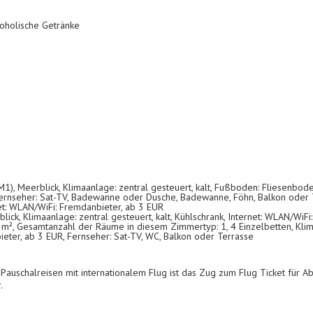
koholische Getränke
 Meerblick, Klimaanlage: zentral gesteuert, kalt, Fußboden: Fliesenboden
ernseher: Sat-TV, Badewanne oder Dusche, Badewanne, Föhn, Balkon oder T
t: WLAN/WiFi: Fremdanbieter, ab 3 EUR
ck, Klimaanlage: zentral gesteuert, kalt, Kühlschrank, Internet: WLAN/WiFi
m², Gesamtanzahl der Räume in diesem Zimmertyp: 1, 4 Einzelbetten, Klimaa
ieter, ab 3 EUR, Fernseher: Sat-TV, WC, Balkon oder Terrasse
Pauschalreisen mit internationalem Flug ist das Zug zum Flug Ticket für 
.