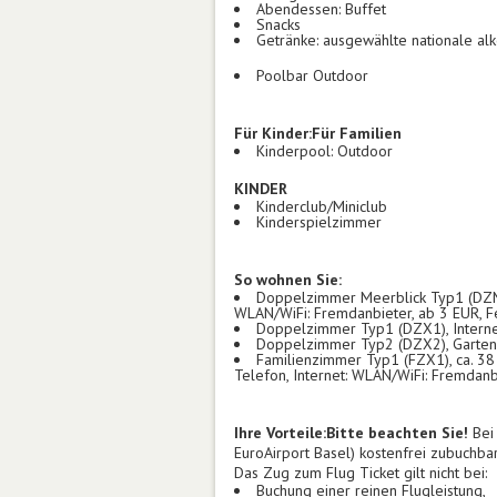
Abendessen: Buffet
Snacks
Getränke: ausgewählte nationale al
Poolbar Outdoor
Für Kinder:
Für Familien
Kinderpool: Outdoor
KINDER
Kinderclub/Miniclub
Kinderspielzimmer
So wohnen Sie:
Doppelzimmer Meerblick Typ1 (DZM1),
WLAN/WiFi: Fremdanbieter, ab 3 EUR, F
Doppelzimmer Typ1 (DZX1), Interne
Doppelzimmer Typ2 (DZX2), Gartenbli
Familienzimmer Typ1 (FZX1), ca. 38 
Telefon, Internet: WLAN/WiFi: Fremdanb
Ihre Vorteile:
Bitte beachten Sie!
Bei 
EuroAirport Basel) kostenfrei zubuchbar
Das Zug zum Flug Ticket gilt nicht bei:
Buchung einer reinen Flugleistung,