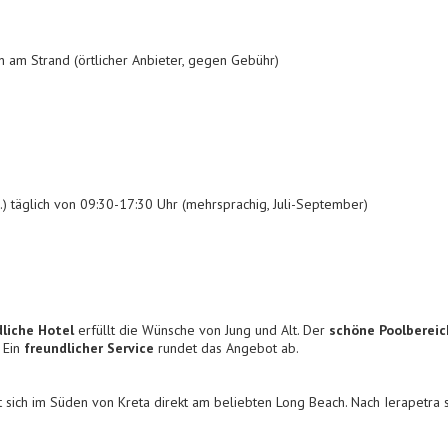
 am Strand (örtlicher Anbieter, gegen Gebühr)
.) täglich von 09:30-17:30 Uhr (mehrsprachig, Juli-September)
dliche Hotel
erfüllt die Wünsche von Jung und Alt. Der
schöne Poolbereic
 Ein
freundlicher Service
rundet das Angebot ab.
 sich im Süden von Kreta direkt am beliebten Long Beach. Nach Ierapetra s