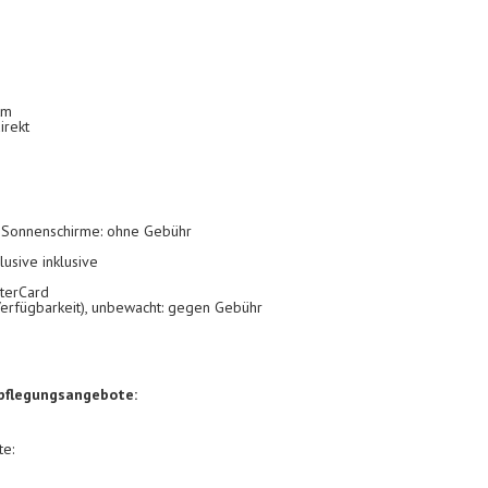
km
irekt
, Sonnenschirme: ohne Gebühr
lusive inklusive
sterCard
Verfügbarkeit), unbewacht: gegen Gebühr
rpflegungsangebote:
e: