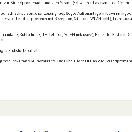
 Bis zur Strandpromenade und zum Strand (schwarzer Lavasand) ca. 150 m.
iechisch-schweizerischer Leitung. Gepflegte Außenanlage mit Swimmingpoo
service. Empfangsbereich mit Rezeption, Sitzecke, WLAN (inkl.), Frühstücks
maanlage, Kühlschrank, TV, Telefon, WLAN (inklusive), Mietsafe. Bad mit Du
ar
tiges Frühstücksbuffet
gsmöglichkeiten wie Restaurants, Bars und Geschäfte an der Strandprome