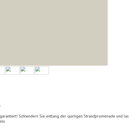
e
 garantiert! Schlendern Sie entlang der quirligen Strandpromenade und lass
eln.