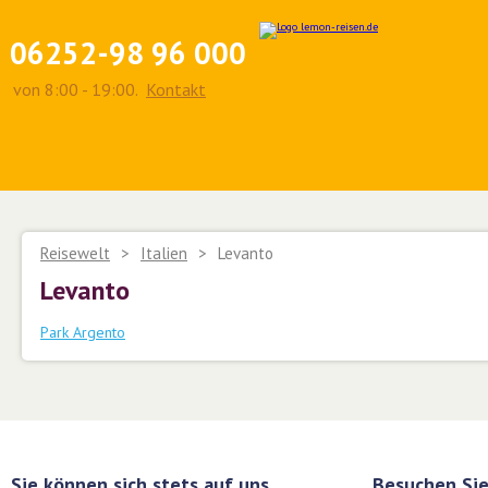
06252-98 96 000
von 8:00 - 19:00.
Kontakt
Reisewelt
>
Italien
>
Levanto
Levanto
Park Argento
Sie können sich stets auf uns
Besuchen Sie