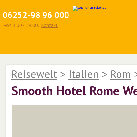
06252-98 96 000
von 8:00 - 19:00.
Kontakt
Reisewelt
>
Italien
>
Rom
Smooth Hotel Rome We