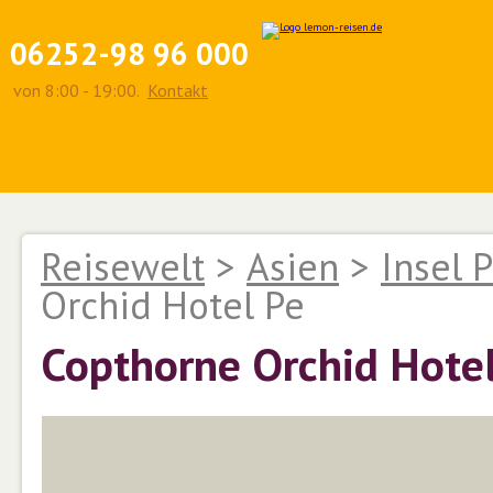
06252-98 96 000
von 8:00 - 19:00.
Kontakt
Reisewelt
>
Asien
>
Insel 
Orchid Hotel Pe
Copthorne Orchid Hote