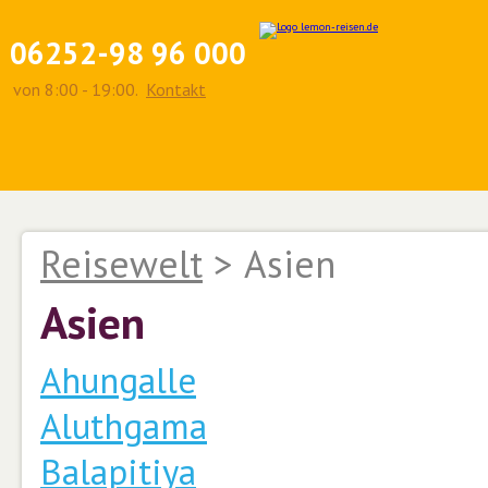
06252-98 96 000
von 8:00 - 19:00.
Kontakt
Reisewelt
>
Asien
Asien
Ahungalle
Aluthgama
Balapitiya