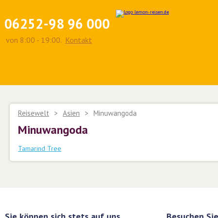
06252-98 96 000
von 8:00 - 19:00.
Kontakt
Reisewelt
>
Asien
>
Minuwangoda
Minuwangoda
Tamarind Tree
Sie können sich stets auf uns
Besuchen Sie