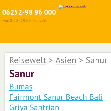
06252-98 96 000
von 8:00 - 19:00.
Kontakt
Reisewelt
>
Asien
>
Sanur
Sanur
Bumas
Fairmont Sanur Beach Bali
Griya Santrian