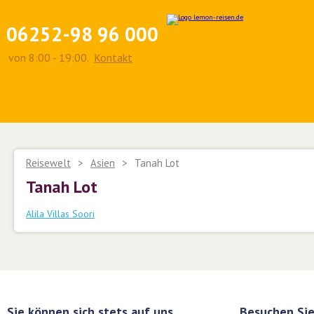
06252-98 96 000
von 8:00 - 19:00.
Kontakt
Reisewelt
>
Asien
>
Tanah Lot
Tanah Lot
Alila Villas Soori
Sie können sich stets auf uns
Besuchen Sie