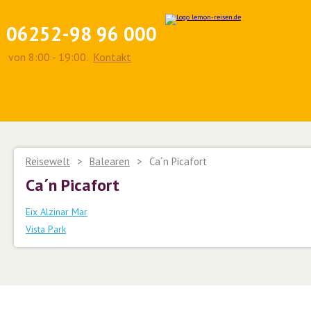
06252-98 96 000
von 8:00 - 19:00.
Kontakt
Reisewelt
>
Balearen
>
Ca´n Picafort
Ca´n Picafort
Eix Alzinar Mar
Vista Park