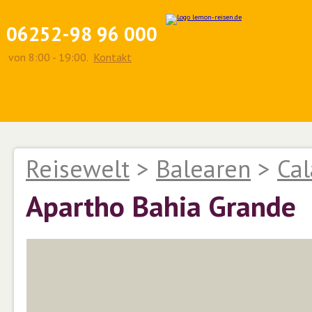
06252-98 96 000
von 8:00 - 19:00.
Kontakt
Reisewelt
>
Balearen
>
Cal
Apartho Bahia Grande